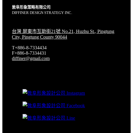
敦阜形象策略有限公司
DIFFINER DESIGN STRATEGY INC.
台灣 屏東市互助街21號 No.21, Huzhu St., Pingtung
City, Pingtung County 90044
T+886-8-7334434
F+886-8-7334431
diffiner@gmail.com