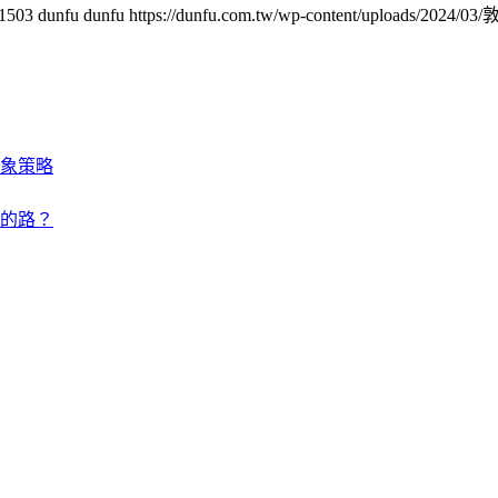
1503
dunfu dunfu
https://dunfu.com.tw/wp-content/uploads/2024/
象策略
的路？