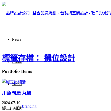
News
標籤存檔： 攤位設計
About
Portfolio Items
Works
川魚問屋 丸鰻
2024-07-10
Branding
鰻工出細活