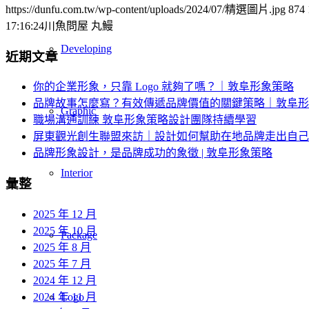
https://dunfu.com.tw/wp-content/uploads/2024/07/精選圖片.jpg
874
17:16:24
川魚問屋 丸鰻
Developing
近期文章
你的企業形象，只靠 Logo 就夠了嗎？｜敦阜形象策略
品牌故事怎麼寫？有效傳遞品牌價值的關鍵策略｜敦阜形
Graphic
職場溝通訓練 敦阜形象策略設計團隊持續學習
屏東觀光創生聯盟來訪｜設計如何幫助在地品牌走出自己
品牌形象設計，是品牌成功的象徵 | 敦阜形象策略
Interior
彙整
2025 年 12 月
2025 年 10 月
Package
2025 年 8 月
2025 年 7 月
2024 年 12 月
2024 年 11 月
Logo