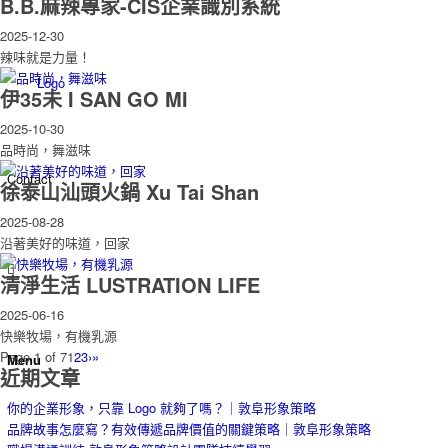
B.B.麻辣專家-CIS企業識別系統
2025-12-30
辣味就是力量！
Logo
伊35未 I SAN GO MI
2025-10-30
品時尚，舞滋味
Contact
徐泰山汕頭火鍋 Xu Tai Shan
2025-08-28
沿著美好的味道，回家
清淨生活 LUSTRATION LIFE
2025-06-16
快樂牧場，有機乳源
Page 1 of 7
1
2
3
›
»
Menu
近期文章
你的企業形象，只靠 Logo 就夠了嗎？｜敦阜形象策略
品牌故事怎麼寫？有效傳遞品牌價值的關鍵策略｜敦阜形象策略