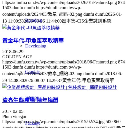
https://dunfu.com.tw/wp-content/uploads/2026/01/Featured.png
874
1503
dunfu dunfu
https://dunfu.com.tw/wp-
content/uploads/2024/03/敦阜_網站-02.png
dunfu dunfu
2026-01-
Branding
13 11:00:38
2026-08-06 11:44:00
然本集-CIS企業識別系統
黃金年代-甲魚蛋萃取精華
Developing
2018-06-29
GOLDEN AGE
https://dunfu.com.tw/wp-content/uploads/2018/06/Featured.png
874
1503
dunfu dunfu
https://dunfu.com.tw/wp-
Graphic
content/uploads/2024/03/敦阜_網站-02.png
dunfu dunfu
2018-06-
29 14:08:30
2026-08-07 14:29:37
黃金年代-甲魚蛋萃取精華
Interior
清亮生態農場-陳年梅醋
2017-02-05
Plum vinegar
https://dunfu.com.tw/wp-content/uploads/2015/02/34.jpg
500
860
Package