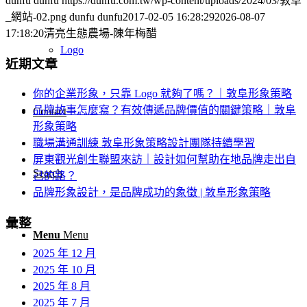
dunfu dunfu
https://dunfu.com.tw/wp-content/uploads/2024/03/敦阜
_網站-02.png
dunfu dunfu
2017-02-05 16:28:29
2026-08-07
17:18:20
清亮生態農場-陳年梅醋
Logo
近期文章
你的企業形象，只靠 Logo 就夠了嗎？｜敦阜形象策略
品牌故事怎麼寫？有效傳遞品牌價值的關鍵策略｜敦阜
Contact
形象策略
職場溝通訓練 敦阜形象策略設計團隊持續學習
屏東觀光創生聯盟來訪｜設計如何幫助在地品牌走出自
Search
己的路？
品牌形象設計，是品牌成功的象徵 | 敦阜形象策略
彙整
Menu
Menu
2025 年 12 月
2025 年 10 月
2025 年 8 月
2025 年 7 月