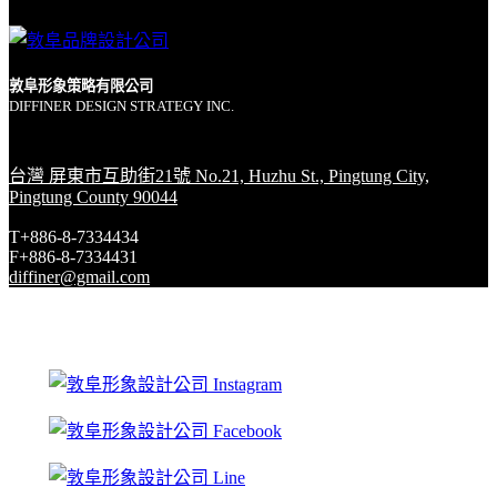
敦阜形象策略有限公司
DIFFINER DESIGN STRATEGY INC.
台灣 屏東市互助街21號 No.21, Huzhu St., Pingtung City,
Pingtung County 90044
T+886-8-7334434
F+886-8-7334431
diffiner@gmail.com