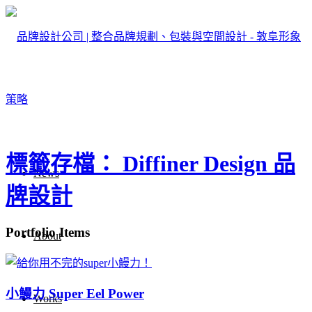
標籤存檔： Diffiner Design 品
News
牌設計
Portfolio Items
About
小鰻力 Super Eel Power
Works