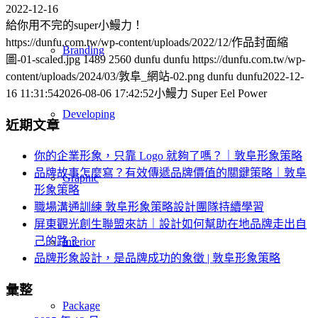
2022-12-16
給你用不完的super小鰻力！
https://dunfu.com.tw/wp-content/uploads/2022/12/作品封面縮
Branding
圖-01-scaled.jpg
1489
2560
dunfu dunfu
https://dunfu.com.tw/wp-
content/uploads/2024/03/敦阜_網站-02.png
dunfu dunfu
2022-12-
16 11:31:54
2026-08-06 17:42:52
小鰻力 Super Eel Power
Developing
近期文章
你的企業形象，只靠 Logo 就夠了嗎？｜敦阜形象策略
品牌故事怎麼寫？有效傳遞品牌價值的關鍵策略｜敦阜
Graphic
形象策略
職場溝通訓練 敦阜形象策略設計團隊持續學習
屏東觀光創生聯盟來訪｜設計如何幫助在地品牌走出自
己的路？
Interior
品牌形象設計，是品牌成功的象徵 | 敦阜形象策略
彙整
Package