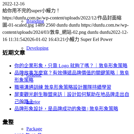
2022-12-16
給你用不完的super小鰻力！
https://dunfu.com.tw/wp-content/uploads/2022/12/作品封面縮
Branding
圖-01-scaled.jpg
1489
2560
dunfu dunfu
https://dunfu.com.tw/wp-
content/uploads/2024/03/敦阜_網站-02.png
dunfu dunfu
2022-12-
16 11:31:54
2026-01-02 16:43:21
小鰻力 Super Eel Power
Developing
近期文章
你的企業形象，只靠 Logo 就夠了嗎？｜敦阜形象策略
品牌故事怎麼寫？有效傳遞品牌價值的關鍵策略｜敦阜
Graphic
形象策略
職場溝通訓練 敦阜形象策略設計團隊持續學習
屏東觀光創生聯盟來訪｜設計如何幫助在地品牌走出自
己的路？
Interior
品牌形象設計，是品牌成功的象徵 | 敦阜形象策略
彙整
Package