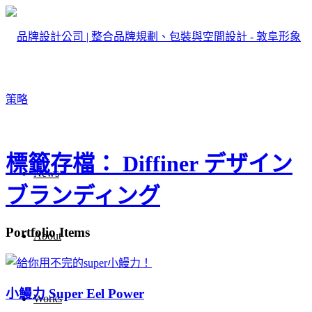
標籤存檔： Diffiner デザイン
News
ブランディング
Portfolio Items
About
小鰻力 Super Eel Power
Works