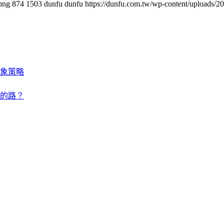
png
874
1503
dunfu dunfu
https://dunfu.com.tw/wp-content/uploa
象策略
的路？