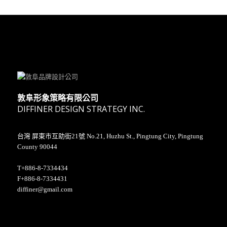
敦阜形象策略有限公司
DIFFINER DESIGN STRATEGY INC.
台灣 屏東市互助街21號 No.21, Huzhu St., Pingtung City, Pingtung
County 90044
T+886-8-7334434
F+886-8-7334431
diffiner@gmail.com