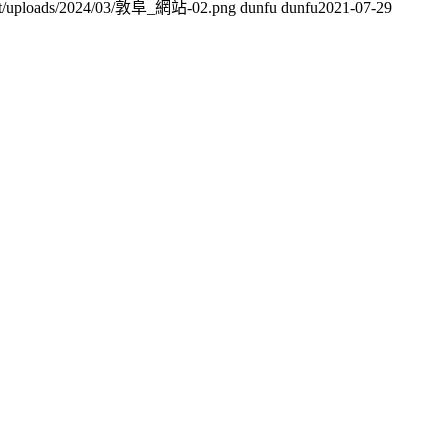
tent/uploads/2024/03/敦阜_網站-02.png
dunfu dunfu
2021-07-29