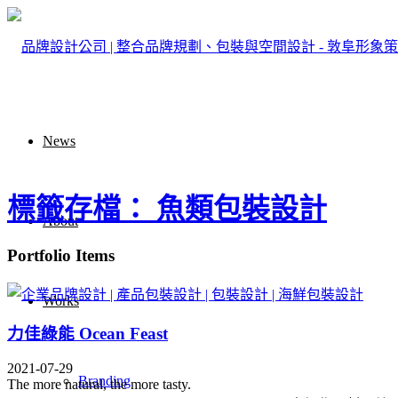
News
標籤存檔： 魚類包裝設計
About
Portfolio Items
Works
力佳綠能 Ocean Feast
2021-07-29
Branding
The more natural, the more tasty.