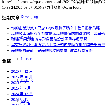
https://dunfu.com.tw/wp-content/uploads/2021/07/官網作品封面縮圖-
10:38:24
2026-08-07 10:56:37
力佳綠能 Ocean Feast
Developing
近期文章
你的企業形象，只靠 Logo 就夠了嗎？｜敦阜形象策略
品牌故事怎麼寫？有效傳遞品牌價值的關鍵策略｜敦阜形
Graphic
職場溝通訓練 敦阜形象策略設計團隊持續學習
屏東觀光創生聯盟來訪｜設計如何幫助在地品牌走出自己
品牌形象設計，是品牌成功的象徵 | 敦阜形象策略
Interior
彙整
2025 年 12 月
2025 年 10 月
Package
2025 年 8 月
2025 年 7 月
2024 年 12 月
2024 年 11 月
Logo