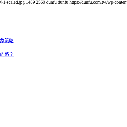
1-scaled.jpg
1489
2560
dunfu dunfu
https://dunfu.com.tw/wp-con
象策略
的路？