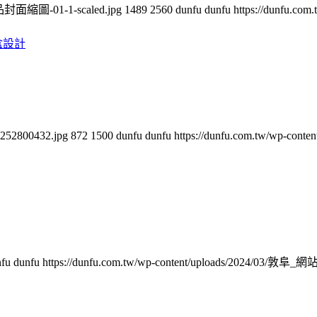
作品封面縮圖-01-1-scaled.jpg
1489
2560
dunfu dunfu
https://dunfu.co
65252800432.jpg
872
1500
dunfu dunfu
https://dunfu.com.tw/wp-con
fu dunfu
https://dunfu.com.tw/wp-content/uploads/2024/03/敦阜_網站