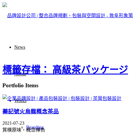
News
標籤存檔： 高級茶パッケージ
About
Portfolio Items
Works
蓁記號火烏龍概念茶品
2021-07-23
Branding
質樸原味，概念禪色