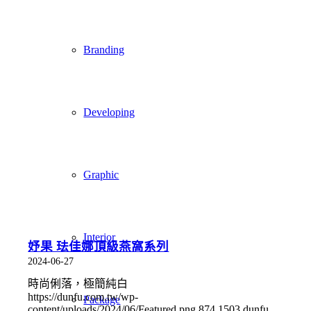
Branding
Developing
Graphic
Interior
妤果 珐佳娜頂級燕窩系列
2024-06-27
時尚俐落，極簡純白
https://dunfu.com.tw/wp-
Package
content/uploads/2024/06/Featured.png
874
1503
dunfu