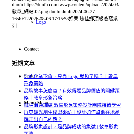
dunfu
https://dunfu.com.tw/wp-content/uploads/2024/03/
敦阜_網站-02.png
dunfu dunfu
2024-06-27
16:40:12
2026-08-06 17:15:58
妤果 珐佳娜頂級燕窩系
Logo
列
Contact
近期文章
Search
你的企業形象，只靠 Logo 就夠了嗎？｜敦阜
形象策略
品牌故事怎麼寫？有效傳遞品牌價值的關鍵策
略｜敦阜形象策略
Menu
Menu
職場溝通訓練 敦阜形象策略設計團隊持續學習
屏東觀光創生聯盟來訪｜設計如何幫助在地品
牌走出自己的路？
品牌形象設計，是品牌成功的象徵 | 敦阜形象
策略