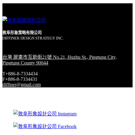
敦阜形象策略有限公司
DIFFINER DESIGN STRATEGY INC.
台灣 屏東市互助街21號 No.21, Huzhu St., Pingtung City,
Pingtung County 90044
T+886-8-7334434
F+886-8-7334431
diffiner@gmail.com