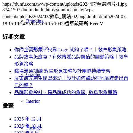
https://dunfu.com.tw/wp-content/uploads/2024/07/精選圖片-1.jpg
874
1507
dunfu dunfu
https://dunfu.com.tw/wp-
content/uploads/2024/03/敦阜_網站-02.png
dunfu dunfu
2024-07-
Branding
18 15:19:54
2026-08-06 15:10:09
香草畝研所 Ever V
近期文章
Developing
你的企業形象，只靠 Logo 就夠了嗎？｜敦阜形象策略
品牌故事怎麼寫？有效傳遞品牌價值的關鍵策略｜敦阜
形象策略
職場溝通訓練 敦阜形象策略設計團隊持續學習
Graphic
屏東觀光創生聯盟來訪｜設計如何幫助在地品牌走出自
己的路？
品牌形象設計，是品牌成功的象徵 | 敦阜形象策略
Interior
彙整
2025 年 12 月
2025 年 10 月
Package