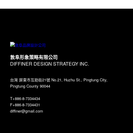
敦阜形象策略有限公司
DIFFINER DESIGN STRATEGY INC.
台灣 屏東市互助街21號 No.21, Huzhu St., Pingtung City,
Pingtung County 90044
T+886-8-7334434
F+886-8-7334431
diffiner@gmail.com