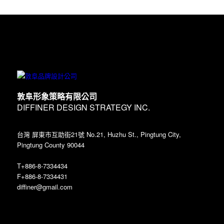
敦阜形象策略有限公司
DIFFINER DESIGN STRATEGY INC.
台灣 屏東市互助街21號 No.21, Huzhu St., Pingtung City,
Pingtung County 90044
T+886-8-7334434
F+886-8-7334431
diffiner@gmail.com