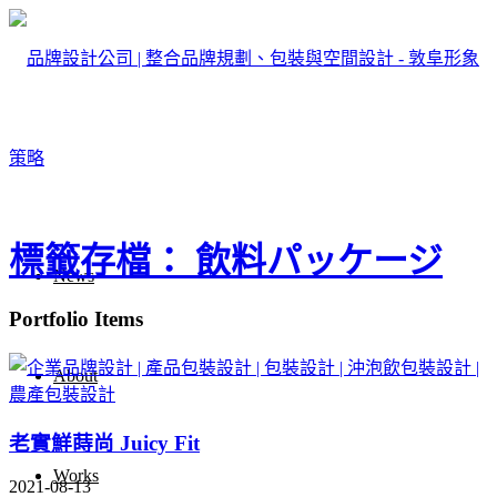
標籤存檔： 飲料パッケージ
News
Portfolio Items
About
老實鮮蒔尚 Juicy Fit
Works
2021-08-13