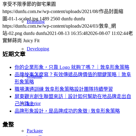
享受不限季節的御宅果園
https://dunfu.com.tw/wp-content/uploads/2021/08/作品封面縮
圖-01-1-scaled.jpg
1489
2560
dunfu dunfu
Branding
https://dunfu.com.tw/wp-content/uploads/2024/03/敦阜_網
站-02.png
dunfu dunfu
2021-08-13 16:35:48
2026-08-07 11:02:44
老
實鮮蒔尚 Juicy Fit
Developing
近期文章
你的企業形象，只靠 Logo 就夠了嗎？｜敦阜形象策略
品牌故事怎麼寫？有效傳遞品牌價值的關鍵策略｜敦阜
Graphic
形象策略
職場溝通訓練 敦阜形象策略設計團隊持續學習
屏東觀光創生聯盟來訪｜設計如何幫助在地品牌走出自
Interior
己的路？
品牌形象設計，是品牌成功的象徵 | 敦阜形象策略
彙整
Package