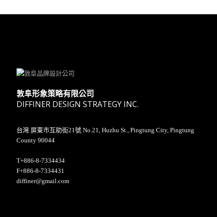
敦阜形象策略有限公司
DIFFINER DESIGN STRATEGY INC.
台灣 屏東市互助街21號 No.21, Huzhu St., Pingtung City, Pingtung
County 90044
T+886-8-7334434
F+886-8-7334431
diffiner@gmail.com