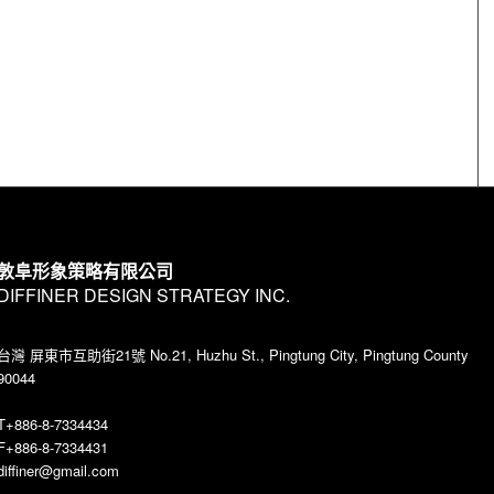
敦阜形象策略有限公司
DIFFINER DESIGN STRATEGY INC.
台灣 屏東市互助街21號 No.21, Huzhu St., Pingtung City, Pingtung County
90044
T+886-8-7334434
F+886-8-7334431
diffiner@gmail.com