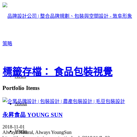
標籤存檔： 食品包裝視覺
News
Portfolio Items
About
永昇食品 YOUNG SUN
2018-11-01
Works
Always Natural, Always YoungSun