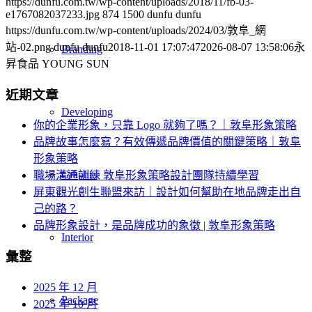
https://dunfu.com.tw/wp-content/uploads/2018/11/fb-03-
e1767082037233.jpg
874
1500
dunfu dunfu
https://dunfu.com.tw/wp-content/uploads/2024/03/敦阜_網
站-02.png
dunfu dunfu
2018-11-01 17:07:47
2026-08-07 13:58:06
永
Branding
昇食品 YOUNG SUN
近期文章
Developing
你的企業形象，只靠 Logo 就夠了嗎？｜敦阜形象策略
品牌故事怎麼寫？有效傳遞品牌價值的關鍵策略｜敦阜
形象策略
Graphic
職場溝通訓練 敦阜形象策略設計團隊持續學習
屏東觀光創生聯盟來訪｜設計如何幫助在地品牌走出自
己的路？
品牌形象設計，是品牌成功的象徵 | 敦阜形象策略
Interior
彙整
2025 年 12 月
Package
2025 年 10 月