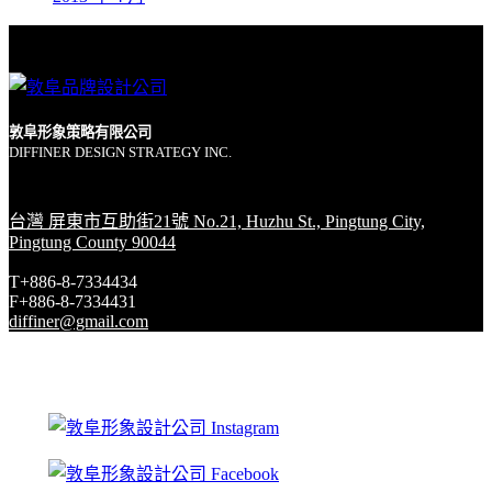
敦阜形象策略有限公司
DIFFINER DESIGN STRATEGY INC.
台灣 屏東市互助街21號 No.21, Huzhu St., Pingtung City,
Pingtung County 90044
T+886-8-7334434
F+886-8-7334431
diffiner@gmail.com