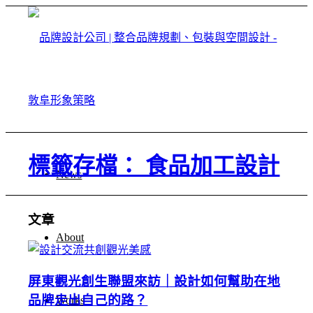
標籤存檔： 食品加工設計
News
文章
About
屏東觀光創生聯盟來訪｜設計如何幫助在地
品牌走出自己的路？
Works