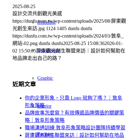
2025-08-25
設計交流共創觀光美感
https://dunfu.com.tw/wp-content/uploads/2025/08/屏東觀
Branding
光創生來訪.jpg
1124
1405
dunfu dunfu
https://dunfu.com.tw/wp-content/uploads/2024/03/敦阜_
網站-02.png
dunfu dunfu
2025-08-25 15:08:36
2026-01-
Developing
02 15:50:05
屏東觀光創生聯盟來訪｜設計如何幫助在
地品牌走出自己的路？
Graphic
近期文章
你的企業形象，只靠 Logo 就夠了嗎？｜敦阜
形象策略
Interior
品牌故事怎麼寫？有效傳遞品牌價值的關鍵策
略｜敦阜形象策略
職場溝通訓練 敦阜形象策略設計團隊持續學習
Package
屏東觀光創生聯盟來訪｜設計如何幫助在地品