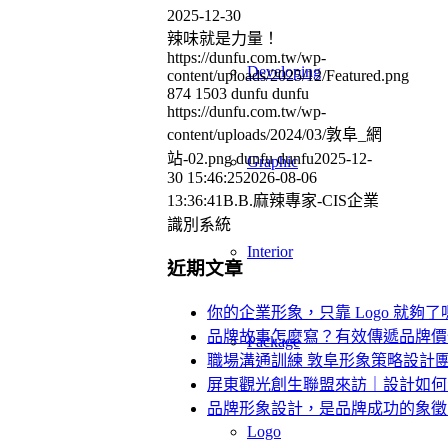
2025-12-30
辣味就是力量！
https://dunfu.com.tw/wp-
Developing
content/uploads/2025/12/Featured.png
874
1503
dunfu dunfu
https://dunfu.com.tw/wp-
content/uploads/2024/03/敦阜_網
站-02.png
dunfu dunfu
2025-12-
Graphic
30 15:46:25
2026-08-06
13:36:41
B.B.麻辣專家-CIS企業
識別系統
Interior
近期文章
你的企業形象，只靠 Logo 就夠
品牌故事怎麼寫？有效傳遞品牌價
Package
職場溝通訓練 敦阜形象策略設計
屏東觀光創生聯盟來訪｜設計如何
品牌形象設計，是品牌成功的象徵 
Logo