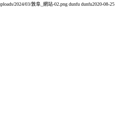
nt/uploads/2024/03/敦阜_網站-02.png
dunfu dunfu
2020-08-25