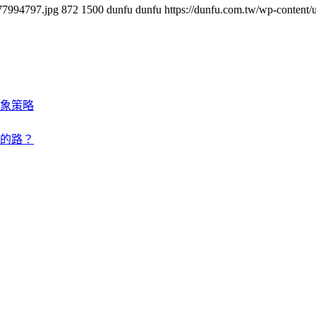
877994797.jpg
872
1500
dunfu dunfu
https://dunfu.com.tw/wp-conte
象策略
的路？