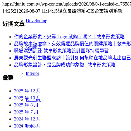
https://dunfu.com.tw/wp-content/uploads/2020/08/0-1-scaled-e1765
14:25:21
2026-08-07 11:14:15
經立長照體系-CIS企業識別系統
Developing
近期文章
你的企業形象，只靠 Logo 就夠了嗎？｜敦阜形象策略
品牌故事怎麼寫？有效傳遞品牌價值的關鍵策略｜敦阜形
Graphic
職場溝通訓練 敦阜形象策略設計團隊持續學習
屏東觀光創生聯盟來訪｜設計如何幫助在地品牌走出自己
品牌形象設計，是品牌成功的象徵 | 敦阜形象策略
Interior
彙整
2025 年 12 月
2025 年 10 月
Package
2025 年 8 月
2025 年 7 月
2024 年 12 月
2024 年 11 月
Logo