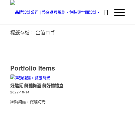
標籤存檔： 金箔ロゴ
Portfolio Items
好趣覓 舞釀梅酒 舞好禮禮盒
2022-10-14
舞動純釀，微醺時光