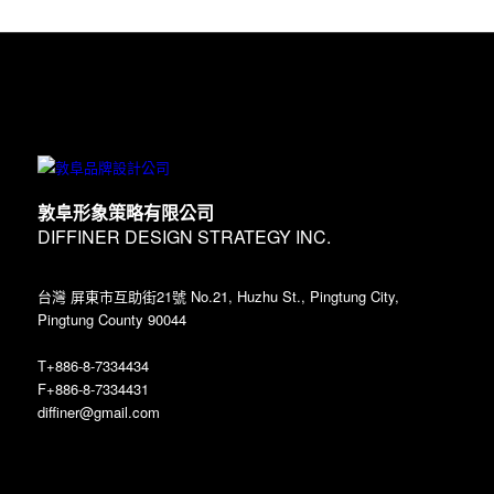
敦阜形象策略有限公司
DIFFINER DESIGN STRATEGY INC.
台灣 屏東市互助街21號 No.21, Huzhu St., Pingtung City,
Pingtung County 90044
T+886-8-7334434
F+886-8-7334431
diffiner@gmail.com