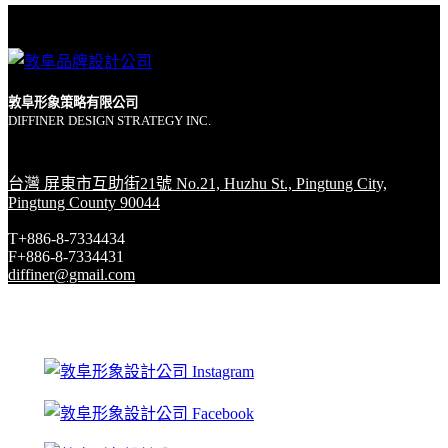
敦阜形象策略有限公司
DIFFINER DESIGN STRATEGY INC.
台灣 屏東市互助街21號 No.21, Huzhu St., Pingtung City,
Pingtung County 90044
T+886-8-7334434
F+886-8-7334431
diffiner@gmail.com