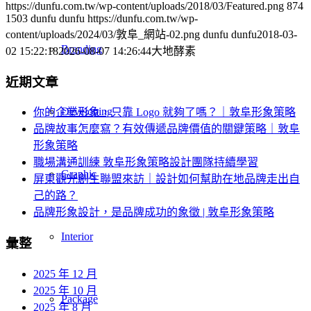
https://dunfu.com.tw/wp-content/uploads/2018/03/Featured.png
874
1503
dunfu dunfu
https://dunfu.com.tw/wp-
content/uploads/2024/03/敦阜_網站-02.png
dunfu dunfu
2018-03-
Branding
02 15:22:18
2026-08-07 14:26:44
大地酵素
近期文章
Developing
你的企業形象，只靠 Logo 就夠了嗎？｜敦阜形象策略
品牌故事怎麼寫？有效傳遞品牌價值的關鍵策略｜敦阜
形象策略
職場溝通訓練 敦阜形象策略設計團隊持續學習
Graphic
屏東觀光創生聯盟來訪｜設計如何幫助在地品牌走出自
己的路？
品牌形象設計，是品牌成功的象徵 | 敦阜形象策略
Interior
彙整
2025 年 12 月
2025 年 10 月
Package
2025 年 8 月