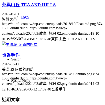
茶與山丘 TEA AND HILLS
2018-10-01
Logo
智慧之茶
https://dunfu.com.tw/wp-content/uploads/2018/10/Featured.png
874
1503
dunfu dunfu
https://dunfu.com.tw/wp-
content/uploads/2024/03/敦阜_網站-02.png
dunfu dunfu
2018-10-
Contact
01 17:35:56
2026-08-07 14:02:48
茶與山丘 TEA AND HILLS
也香手作
Search
2014-03-12
美濃.原 阿香的廚房
https://dunfu.com.tw/wp-content/uploads/2014/03/thumb.png
874
1503
dunfu dunfu
https://dunfu.com.tw/wp-
Menu
Menu
content/uploads/2024/03/敦阜_網站-02.png
dunfu dunfu
2014-03-
12 16:46:37
2026-06-12 17:09:48
也香手作
近期文章