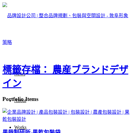
標籤存檔： 農産ブランドデザ
News
イン
Portfolio Items
About
Works
果蒔制研所-果乾包裝袋