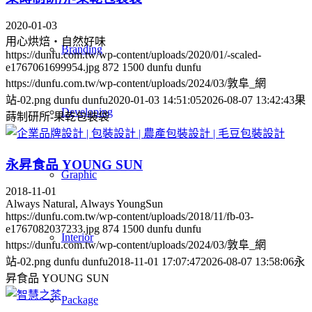
2020-01-03
用心烘焙・自然好味
Branding
https://dunfu.com.tw/wp-content/uploads/2020/01/-scaled-
e1767061699954.jpg
872
1500
dunfu dunfu
https://dunfu.com.tw/wp-content/uploads/2024/03/敦阜_網
站-02.png
dunfu dunfu
2020-01-03 14:51:05
2026-08-07 13:42:43
果
Developing
蒔制研所-果乾包裝袋
永昇食品 YOUNG SUN
Graphic
2018-11-01
Always Natural, Always YoungSun
https://dunfu.com.tw/wp-content/uploads/2018/11/fb-03-
e1767082037233.jpg
874
1500
dunfu dunfu
Interior
https://dunfu.com.tw/wp-content/uploads/2024/03/敦阜_網
站-02.png
dunfu dunfu
2018-11-01 17:07:47
2026-08-07 13:58:06
永
昇食品 YOUNG SUN
Package