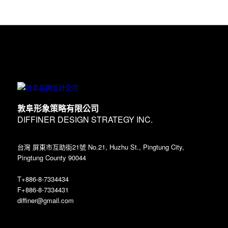
敦阜形象策略有限公司
DIFFINER DESIGN STRATEGY INC.
台灣 屏東市互助街21號 No.21, Huzhu St., Pingtung City,
Pingtung County 90044
T+886-8-7334434
F+886-8-7334431
diffiner@gmail.com