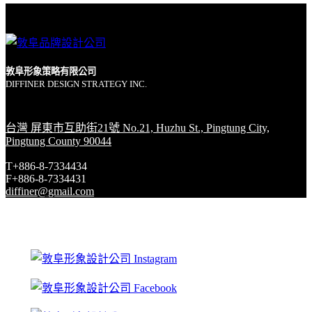
敦阜形象策略有限公司
DIFFINER DESIGN STRATEGY INC.
台灣 屏東市互助街21號 No.21, Huzhu St., Pingtung City,
Pingtung County 90044
T+886-8-7334434
F+886-8-7334431
diffiner@gmail.com