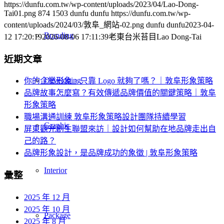
https://dunfu.com.tw/wp-content/uploads/2023/04/Lao-Dong-
Tai01.png
874
1503
dunfu dunfu
https://dunfu.com.tw/wp-
content/uploads/2024/03/敦阜_網站-02.png
dunfu dunfu
2023-04-
Branding
12 17:20:19
2026-08-06 17:11:39
老東台米苔目Lao Dong-Tai
近期文章
Developing
你的企業形象，只靠 Logo 就夠了嗎？｜敦阜形象策略
品牌故事怎麼寫？有效傳遞品牌價值的關鍵策略｜敦阜
形象策略
職場溝通訓練 敦阜形象策略設計團隊持續學習
Graphic
屏東觀光創生聯盟來訪｜設計如何幫助在地品牌走出自
己的路？
品牌形象設計，是品牌成功的象徵 | 敦阜形象策略
Interior
彙整
2025 年 12 月
2025 年 10 月
Package
2025 年 8 月