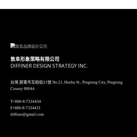
敦阜形象策略有限公司
DIFFINER DESIGN STRATEGY INC.
台灣 屏東市互助街21號 No.21, Huzhu St., Pingtung City, Pingtung
County 90044
T+886-8-7334434
F+886-8-7334431
diffiner@gmail.com