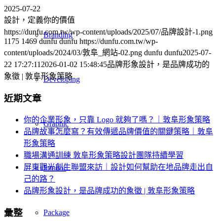
2025-07-22
設計，定義你的價值
https://dunfu.com.tw/wp-content/uploads/2025/07/品牌設計-1.png
Branding
1175
1469
dunfu dunfu
https://dunfu.com.tw/wp-
content/uploads/2024/03/敦阜_網站-02.png
dunfu dunfu
2025-07-
22 17:27:11
2026-01-02 15:48:45
品牌形象設計，是品牌成功的
象徵 | 敦阜形象策略
Developing
近期文章
你的企業形象，只靠 Logo 就夠了嗎？｜敦阜形象策略
Graphic
品牌故事怎麼寫？有效傳遞品牌價值的關鍵策略｜敦阜
形象策略
職場溝通訓練 敦阜形象策略設計團隊持續學習
屏東觀光創生聯盟來訪｜設計如何幫助在地品牌走出自
Interior
己的路？
品牌形象設計，是品牌成功的象徵 | 敦阜形象策略
彙整
Package