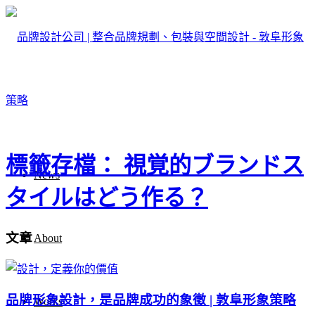
標籤存檔： 視覚的ブランドス
News
タイルはどう作る？
文章
About
品牌形象設計，是品牌成功的象徵 | 敦阜形象策略
Works