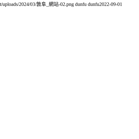
tent/uploads/2024/03/敦阜_網站-02.png
dunfu dunfu
2022-09-01