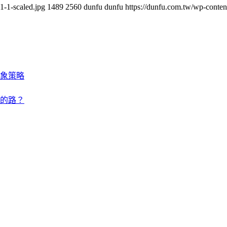
-1-scaled.jpg
1489
2560
dunfu dunfu
https://dunfu.com.tw/wp-con
象策略
的路？