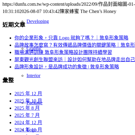
https://dunfu.com.tw/wp-content/uploads/2022/09/作品封面縮圖-01-1
10:31:10
2026-08-07 10:43:42
陳家蜂蜜 The Chen’s Honey
Developing
近期文章
你的企業形象，只靠 Logo 就夠了嗎？｜敦阜形象策略
品牌故事怎麼寫？有效傳遞品牌價值的關鍵策略｜敦阜形
Graphic
職場溝通訓練 敦阜形象策略設計團隊持續學習
屏東觀光創生聯盟來訪｜設計如何幫助在地品牌走出自己
品牌形象設計，是品牌成功的象徵 | 敦阜形象策略
Interior
彙整
2025 年 12 月
2025 年 10 月
Package
2025 年 8 月
2025 年 7 月
2024 年 12 月
2024 年 11 月
Logo