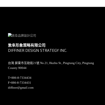
敦阜形象策略有限公司
DIFFINER DESIGN STRATEGY INC.
台灣 屏東市互助街21號 No.21, Huzhu St., Pingtung City, Pingtung
County 90044
T+886-8-7334434
F+886-8-7334431
diffiner@gmail.com