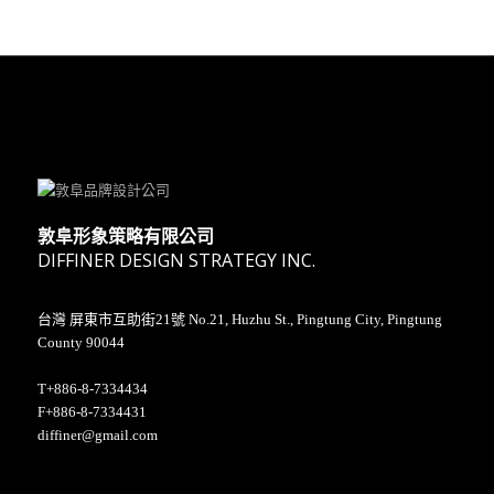
敦阜形象策略有限公司
DIFFINER DESIGN STRATEGY INC.
台灣 屏東市互助街21號 No.21, Huzhu St., Pingtung City, Pingtung
County 90044
T+886-8-7334434
F+886-8-7334431
diffiner@gmail.com