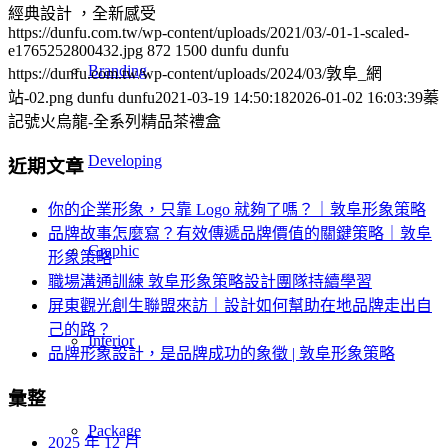
經典設計 ，全新感受
https://dunfu.com.tw/wp-content/uploads/2021/03/-01-1-scaled-
e1765252800432.jpg
872
1500
dunfu dunfu
Branding
https://dunfu.com.tw/wp-content/uploads/2024/03/敦阜_網
站-02.png
dunfu dunfu
2021-03-19 14:50:18
2026-01-02 16:03:39
蓁
記號火烏龍-全系列精品茶禮盒
Developing
近期文章
你的企業形象，只靠 Logo 就夠了嗎？｜敦阜形象策略
品牌故事怎麼寫？有效傳遞品牌價值的關鍵策略｜敦阜
Graphic
形象策略
職場溝通訓練 敦阜形象策略設計團隊持續學習
屏東觀光創生聯盟來訪｜設計如何幫助在地品牌走出自
己的路？
Interior
品牌形象設計，是品牌成功的象徵 | 敦阜形象策略
彙整
Package
2025 年 12 月