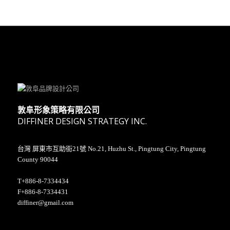
敦阜形象策略有限公司
DIFFINER DESIGN STRATEGY INC.
台灣 屏東市互助街21號 No.21, Huzhu St., Pingtung City, Pingtung
County 90044
T+886-8-7334434
F+886-8-7334431
diffiner@gmail.com