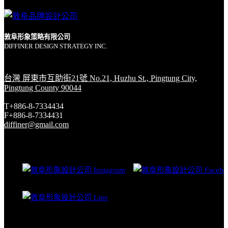
敦阜形象策略有限公司
DIFFINER DESIGN STRATEGY INC.
台灣 屏東市互助街21號 No.21, Huzhu St., Pingtung City,
Pingtung County 90044
T+886-8-7334434
F+886-8-7334431
diffiner@gmail.com