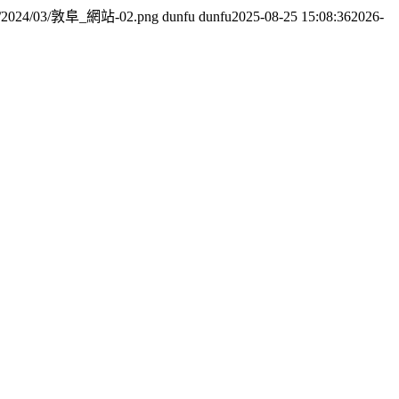
oads/2024/03/敦阜_網站-02.png
dunfu dunfu
2025-08-25 15:08:36
2026-