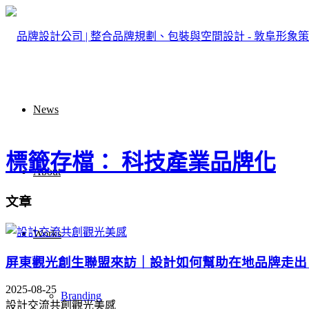
News
標籤存檔： 科技產業品牌化
About
文章
Works
屏東觀光創生聯盟來訪｜設計如何幫助在地品牌走出
2025-08-25
Branding
設計交流共創觀光美感