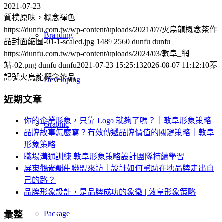
2021-07-23
質樸原味，概念禪色
https://dunfu.com.tw/wp-content/uploads/2021/07/火烏龍概念茶作
Branding
品封面縮圖-01-1-scaled.jpg
1489
2560
dunfu dunfu
https://dunfu.com.tw/wp-content/uploads/2024/03/敦阜_網
站-02.png
dunfu dunfu
2021-07-23 15:25:13
2026-08-07 11:12:10
蓁
記號火烏龍概念茶品
Developing
近期文章
你的企業形象，只靠 Logo 就夠了嗎？｜敦阜形象策略
Graphic
品牌故事怎麼寫？有效傳遞品牌價值的關鍵策略｜敦阜
形象策略
職場溝通訓練 敦阜形象策略設計團隊持續學習
屏東觀光創生聯盟來訪｜設計如何幫助在地品牌走出自
Interior
己的路？
品牌形象設計，是品牌成功的象徵 | 敦阜形象策略
Package
彙整