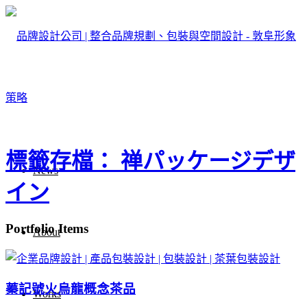
標籤存檔： 禅パッケージデザ
News
イン
Portfolio Items
About
蓁記號火烏龍概念茶品
Works