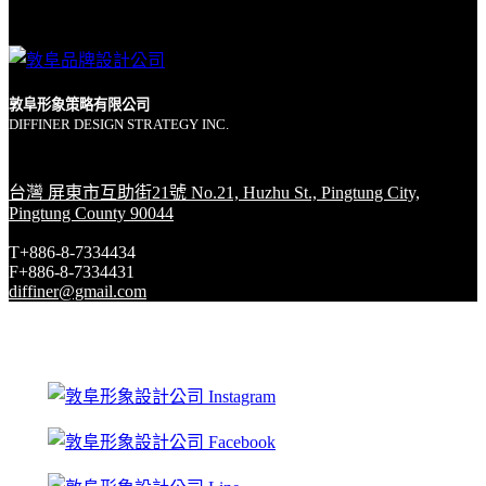
敦阜形象策略有限公司
DIFFINER DESIGN STRATEGY INC.
台灣 屏東市互助街21號 No.21, Huzhu St., Pingtung City,
Pingtung County 90044
T+886-8-7334434
F+886-8-7334431
diffiner@gmail.com