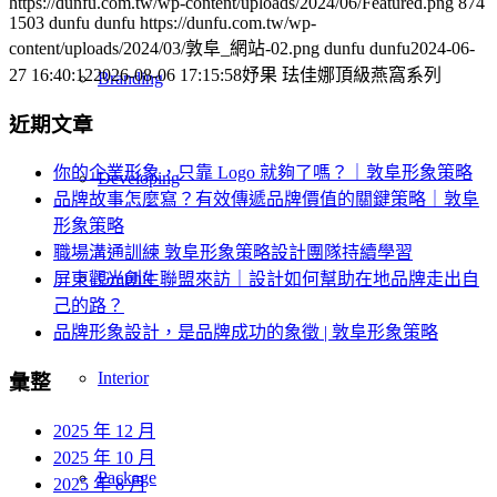
https://dunfu.com.tw/wp-content/uploads/2024/06/Featured.png
874
1503
dunfu dunfu
https://dunfu.com.tw/wp-
content/uploads/2024/03/敦阜_網站-02.png
dunfu dunfu
2024-06-
27 16:40:12
2026-08-06 17:15:58
妤果 珐佳娜頂級燕窩系列
Branding
近期文章
你的企業形象，只靠 Logo 就夠了嗎？｜敦阜形象策略
Developing
品牌故事怎麼寫？有效傳遞品牌價值的關鍵策略｜敦阜
形象策略
職場溝通訓練 敦阜形象策略設計團隊持續學習
Graphic
屏東觀光創生聯盟來訪｜設計如何幫助在地品牌走出自
己的路？
品牌形象設計，是品牌成功的象徵 | 敦阜形象策略
Interior
彙整
2025 年 12 月
2025 年 10 月
Package
2025 年 8 月