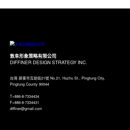
敦阜形象策略有限公司
DIFFINER DESIGN STRATEGY INC.
台灣 屏東市互助街21號 No.21, Huzhu St., Pingtung City,
Pingtung County 90044
T+886-8-7334434
F+886-8-7334431
diffiner@gmail.com