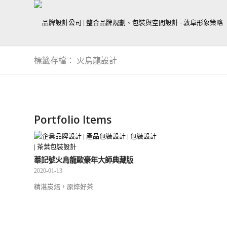
標籤存檔： 火烏龍設計
Portfolio Items
蓁記號火烏龍歐豪年大師典藏版
2020-01-13
精湛炭焙，原焠好茶