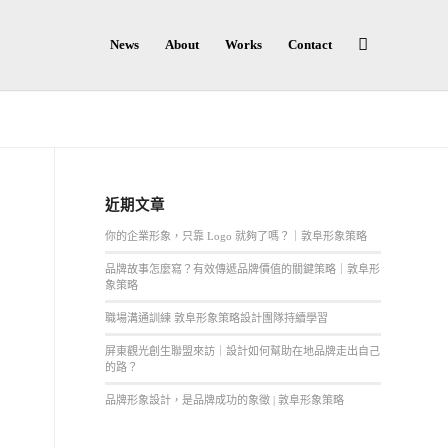
News
About
Works
Contact
近期文章
你的企業形象，只靠 Logo 就夠了嗎？｜敦阜形象策略
品牌故事怎麼寫？有效傳遞品牌價值的關鍵策略｜敦阜形
象策略
職場溝通訓練 敦阜形象策略設計團隊持續學習
屏東觀光創生聯盟來訪｜設計如何幫助在地品牌走出自己
的路？
品牌形象設計，是品牌成功的象徵 | 敦阜形象策略