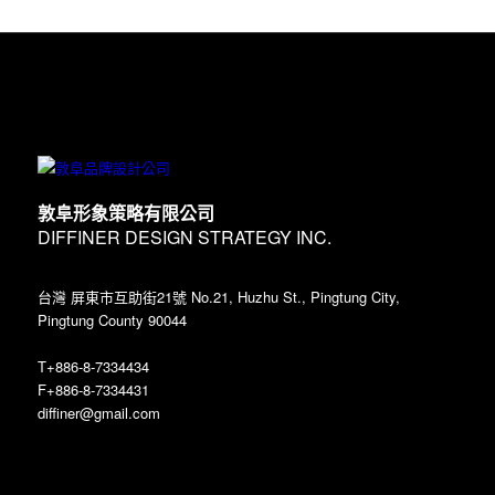
敦阜形象策略有限公司
DIFFINER DESIGN STRATEGY INC.
台灣 屏東市互助街21號 No.21, Huzhu St., Pingtung City,
Pingtung County 90044
T+886-8-7334434
F+886-8-7334431
diffiner@gmail.com