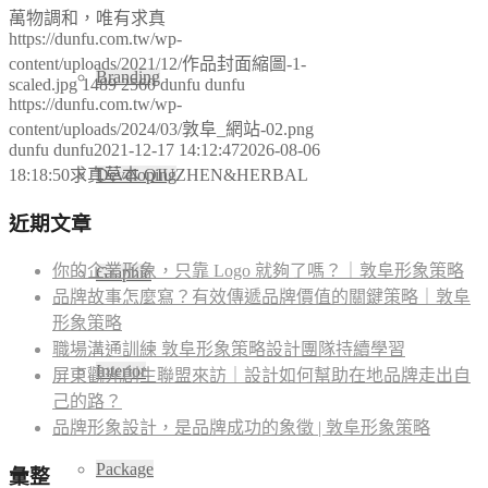
萬物調和，唯有求真
https://dunfu.com.tw/wp-
content/uploads/2021/12/作品封面縮圖-1-
Branding
scaled.jpg
1489
2560
dunfu dunfu
https://dunfu.com.tw/wp-
content/uploads/2024/03/敦阜_網站-02.png
dunfu dunfu
2021-12-17 14:12:47
2026-08-06
Developing
18:18:50
求真草本 QIUZHEN&HERBAL
近期文章
你的企業形象，只靠 Logo 就夠了嗎？｜敦阜形象策略
Graphic
品牌故事怎麼寫？有效傳遞品牌價值的關鍵策略｜敦阜
形象策略
職場溝通訓練 敦阜形象策略設計團隊持續學習
Interior
屏東觀光創生聯盟來訪｜設計如何幫助在地品牌走出自
己的路？
品牌形象設計，是品牌成功的象徵 | 敦阜形象策略
Package
彙整