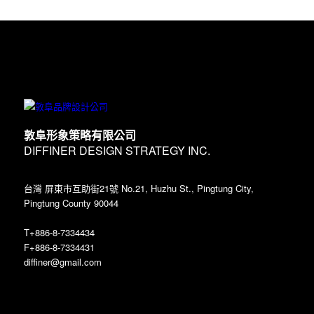
敦阜形象策略有限公司
DIFFINER DESIGN STRATEGY INC.
台灣 屏東市互助街21號 No.21, Huzhu St., Pingtung City,
Pingtung County 90044
T+886-8-7334434
F+886-8-7334431
diffiner@gmail.com