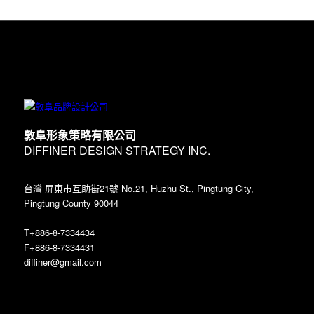
敦阜形象策略有限公司
DIFFINER DESIGN STRATEGY INC.
台灣 屏東市互助街21號 No.21, Huzhu St., Pingtung City,
Pingtung County 90044
T+886-8-7334434
F+886-8-7334431
diffiner@gmail.com