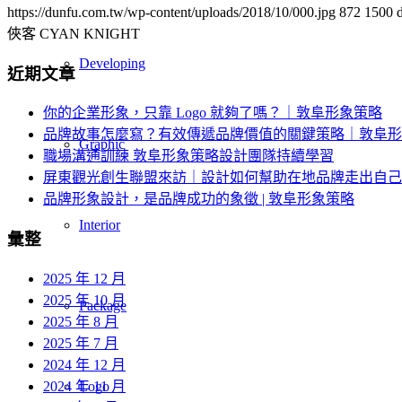
https://dunfu.com.tw/wp-content/uploads/2018/10/000.jpg
872
1500
俠客 CYAN KNIGHT
Developing
近期文章
你的企業形象，只靠 Logo 就夠了嗎？｜敦阜形象策略
品牌故事怎麼寫？有效傳遞品牌價值的關鍵策略｜敦阜形
Graphic
職場溝通訓練 敦阜形象策略設計團隊持續學習
屏東觀光創生聯盟來訪｜設計如何幫助在地品牌走出自己
品牌形象設計，是品牌成功的象徵 | 敦阜形象策略
Interior
彙整
2025 年 12 月
2025 年 10 月
Package
2025 年 8 月
2025 年 7 月
2024 年 12 月
2024 年 11 月
Logo