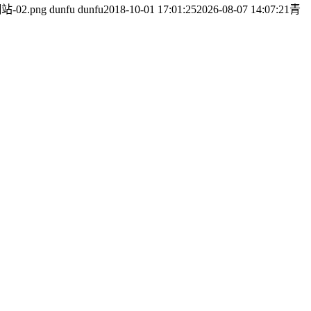
_網站-02.png
dunfu dunfu
2018-10-01 17:01:25
2026-08-07 14:07:21
青