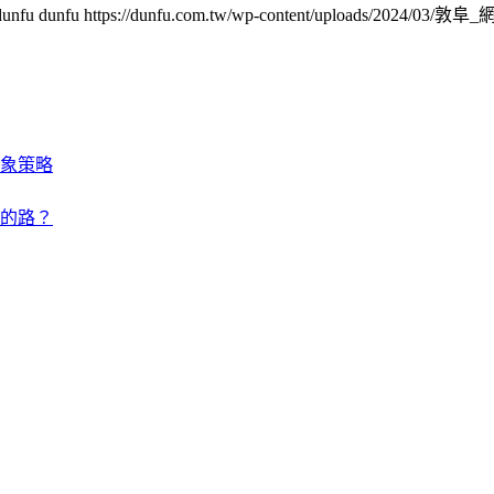
dunfu dunfu
https://dunfu.com.tw/wp-content/uploads/2024/03/敦阜
象策略
的路？