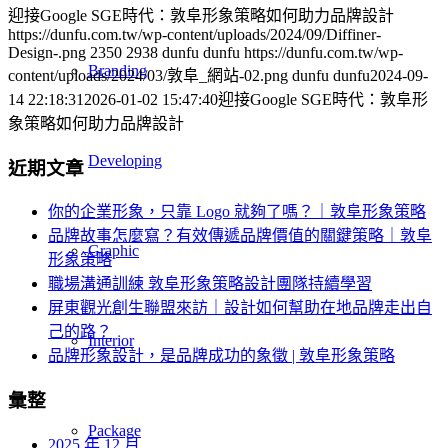
迎接Google SGE時代：敦阜形象策略如何助力品牌設計
https://dunfu.com.tw/wp-content/uploads/2024/09/Diffiner-
Design-.png
2350
2938
dunfu dunfu
https://dunfu.com.tw/wp-
Branding
content/uploads/2024/03/敦阜_網站-02.png
dunfu dunfu
2024-09-
14 22:18:31
2026-01-02 15:47:40
迎接Google SGE時代：敦阜形
象策略如何助力品牌設計
Developing
近期文章
你的企業形象，只靠 Logo 就夠了嗎？｜敦阜形象策略
品牌故事怎麼寫？有效傳遞品牌價值的關鍵策略｜敦阜
Graphic
形象策略
職場溝通訓練 敦阜形象策略設計團隊持續學習
屏東觀光創生聯盟來訪｜設計如何幫助在地品牌走出自
己的路？
Interior
品牌形象設計，是品牌成功的象徵 | 敦阜形象策略
彙整
Package
2025 年 12 月