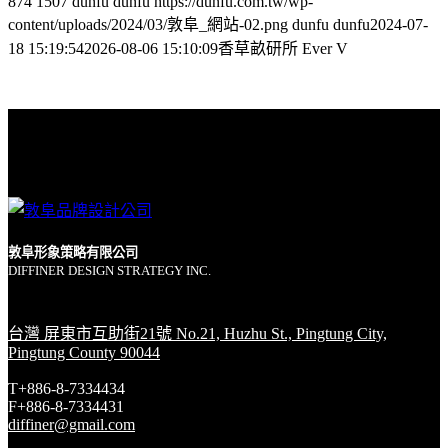
874
1507
dunfu dunfu
https://dunfu.com.tw/wp-
content/uploads/2024/03/敦阜_網站-02.png
dunfu dunfu
2024-07-
18 15:19:54
2026-08-06 15:10:09
香草畝研所 Ever V
敦阜形象策略有限公司
DIFFINER DESIGN STRATEGY INC.
台灣 屏東市互助街21號 No.21, Huzhu St., Pingtung City,
Pingtung County 90044
T+886-8-7334434
F+886-8-7334431
diffiner@gmail.com