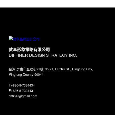
敦阜形象策略有限公司
DIFFINER DESIGN STRATEGY INC.
台灣 屏東市互助街21號 No.21, Huzhu St., Pingtung City,
Pingtung County 90044
T+886-8-7334434
F+886-8-7334431
diffiner@gmail.com