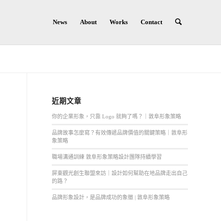
News
About
Works
Contact
近期文章
你的企業形象，只靠 Logo 就夠了嗎？｜敦阜形象策略
品牌故事怎麼寫？有效傳遞品牌價值的關鍵策略｜敦阜形
象策略
職場溝通訓練 敦阜形象策略設計團隊持續學習
屏東觀光創生聯盟來訪｜設計如何幫助在地品牌走出自己
的路？
品牌形象設計，是品牌成功的象徵 | 敦阜形象策略