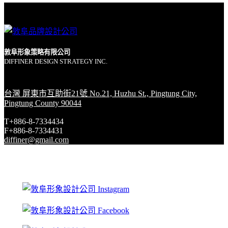
敦阜形象策略有限公司
DIFFINER DESIGN STRATEGY INC.
台灣 屏東市互助街21號 No.21, Huzhu St., Pingtung City,
Pingtung County 90044
T+886-8-7334434
F+886-8-7334431
diffiner@gmail.com