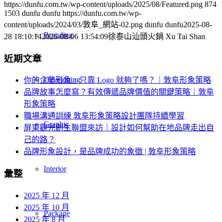
https://dunfu.com.tw/wp-content/uploads/2025/08/Featured.png
874
1503
dunfu dunfu
https://dunfu.com.tw/wp-
content/uploads/2024/03/敦阜_網站-02.png
dunfu dunfu
2025-08-
Branding
28 18:10:14
2026-08-06 13:54:09
徐泰山汕頭火鍋 Xu Tai Shan
近期文章
Developing
你的企業形象，只靠 Logo 就夠了嗎？｜敦阜形象策略
品牌故事怎麼寫？有效傳遞品牌價值的關鍵策略｜敦阜
形象策略
職場溝通訓練 敦阜形象策略設計團隊持續學習
Graphic
屏東觀光創生聯盟來訪｜設計如何幫助在地品牌走出自
己的路？
品牌形象設計，是品牌成功的象徵 | 敦阜形象策略
Interior
彙整
2025 年 12 月
2025 年 10 月
Package
2025 年 8 月