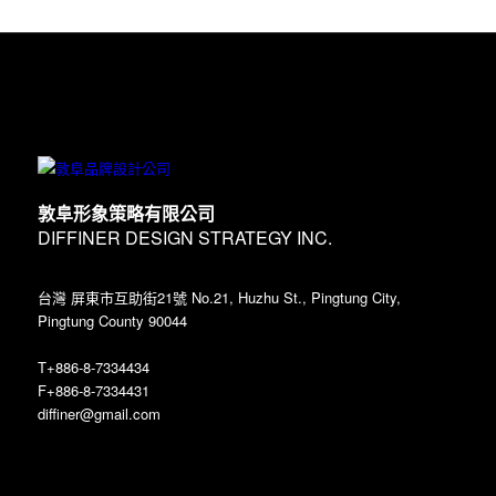
敦阜形象策略有限公司
DIFFINER DESIGN STRATEGY INC.
台灣 屏東市互助街21號 No.21, Huzhu St., Pingtung City,
Pingtung County 90044
T+886-8-7334434
F+886-8-7334431
diffiner@gmail.com